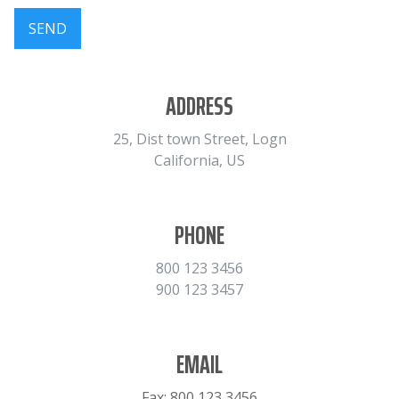
SEND
ADDRESS
25, Dist town Street, Logn
California, US
PHONE
800 123 3456
900 123 3457
EMAIL
Fax: 800 123 3456