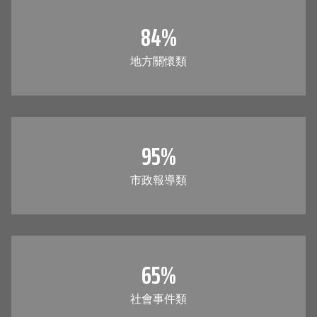
84
%
地方關懷類
95
%
市政報導類
65
%
社會事件類