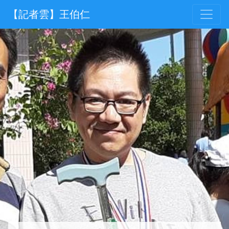
【記者雲】王伯仁